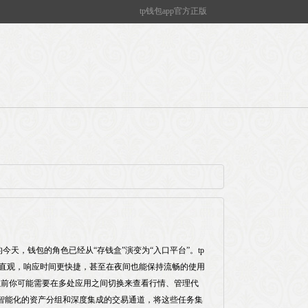
tp钱包app官方正版
天，钱包的角色已经从“存钱盒”演变为“入口平台”。tp
更直观，响应时间更快捷，甚至在夜间也能保持流畅的使用
以前你可能需要在多处应用之间切换来查看行情、管理代
、智能化的资产分组和深度集成的交易通道，将这些任务集